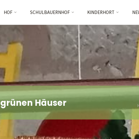
Skip
HOF
SCHULBAUERNHOF
KINDERHORT
NE
to
content
 grünen Häuser