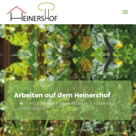
Der
Heinershof
Arbeiten auf dem Heinershof
HOME
WILLKOMMEN AUF DEM HEINERSHOF!
ARBEITEN AUF
DEM HEINERSHOF