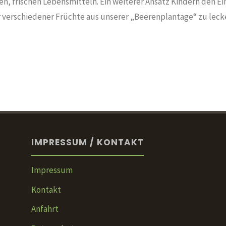
 frischen Lebensmitteln. Ein weiterer Ansatz Kindern den Ei
er verschiedener Früchte aus unserer „Beerenplantage“ zu leck
IMPRESSUM / KONTAKT
Impressum
Kontakt
Anfahrt