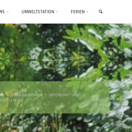
SEARCH
WS
UMWELTSTATION
FERIEN
HOME
SCHULBAUERNHOF
UNTERKUNFT UND
VERPFLEGUNG