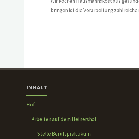
Wir kochen Hausmannskost aus gesunden,
bringen ist die Verarbeitung zahlreich
INHALT
Hof
Arbeiten auf dem Heinershof
Stelle Berufspraktikum