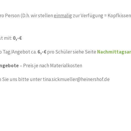
o Person (D.h. wir stellen
einmalig
zur Verfügung = Kopfkissen
st mit:
0,-€
o Tag/Angebot ca.
6,-€
pro Schüler siehe Seite
Nachmittagsa
angebote
– Preis je nach Materialkosten
 Sie uns bitte unter tina.sickmueller@heinershof.de