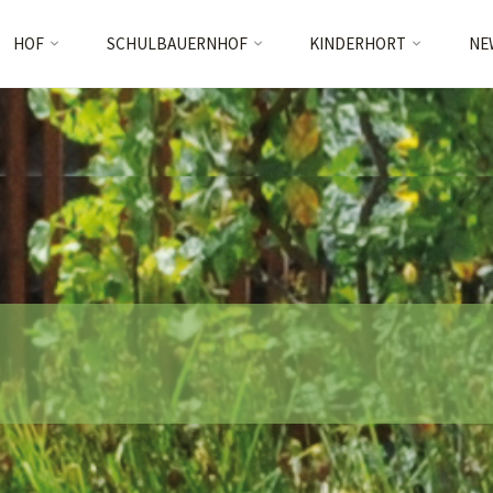
Skip
HOF
SCHULBAUERNHOF
KINDERHORT
NE
to
content