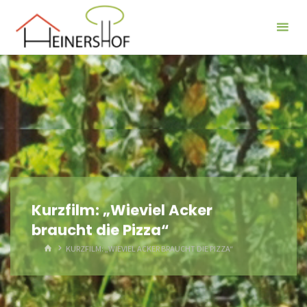
Der
Heinershof
Kurzfilm: „Wieviel Acker
braucht die Pizza“
HOME
KURZFILM: „WIEVIEL ACKER BRAUCHT DIE PIZZA“