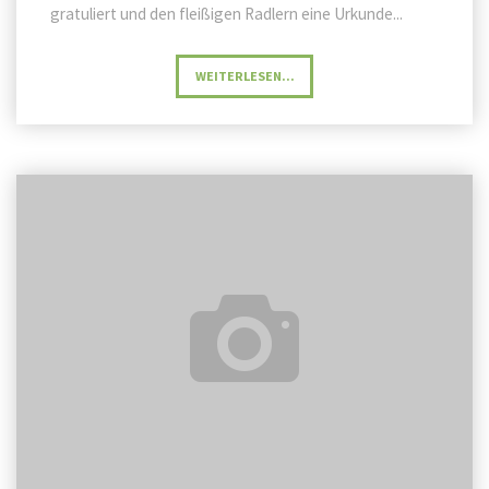
gratuliert und den fleißigen Radlern eine Urkunde...
"STADTRADELN
WEITERLESEN...
–
AUSZEICHNUNG
FÜR
DEN
ZZQR
KINDERHORT
Frühherbst
HEINERSHOF"