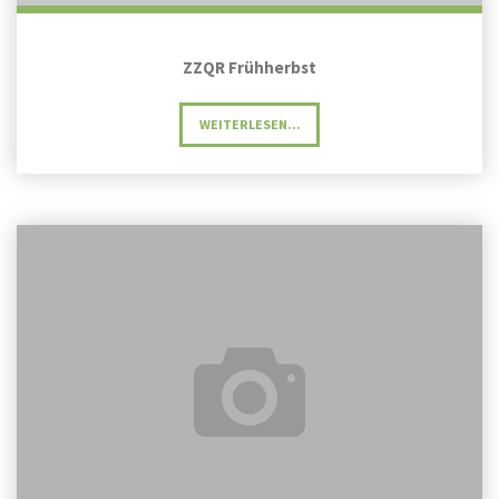
ZZQR Frühherbst
"ZZQR
WEITERLESEN...
FRÜHHERBST"
ZZQR
Erstfrühling