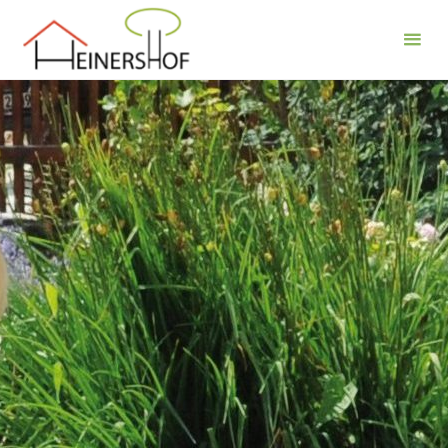
Der
Heinershof