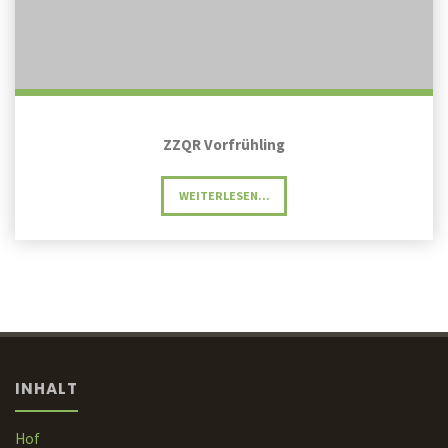
ZZQR Vorfrühling
"ZZQR
WEITERLESEN...
VORFRÜHLING"
INHALT
Hof