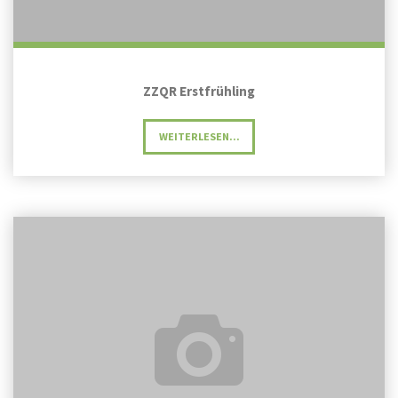
ZZQR Erstfrühling
"ZZQR
WEITERLESEN...
ERSTFRÜHLING"
ZZQR
Vorfrühling