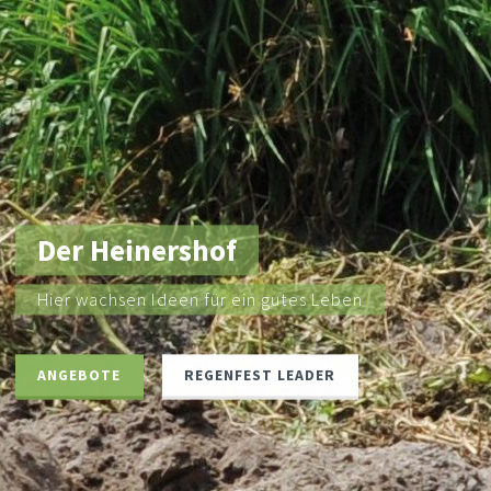
Der Heinershof
Hier wachsen Ideen für ein gutes Leben
ANGEBOTE
REGENFEST LEADER