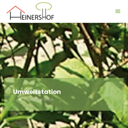
Der
Heinershof
Umweltstation
HOME
UMWELTSTATION