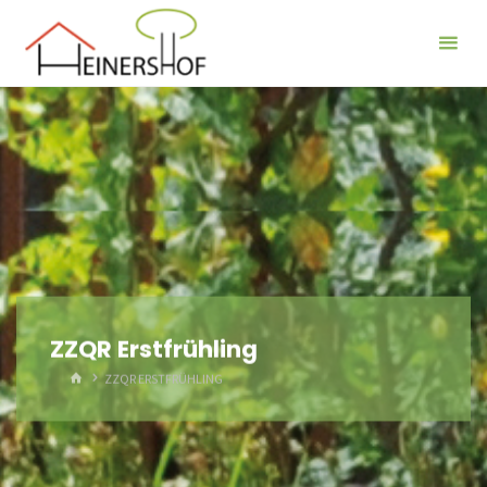
Der
Heinershof
ZZQR Erstfrühling
HOME
ZZQR ERSTFRÜHLING