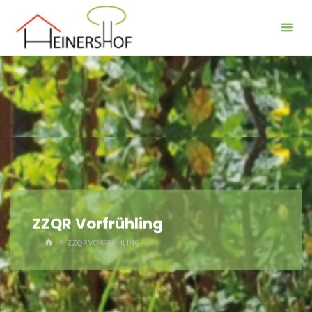
Der
Heinershof
ZZQR Vorfrühling
HOME
ZZQR VORFRÜHLING