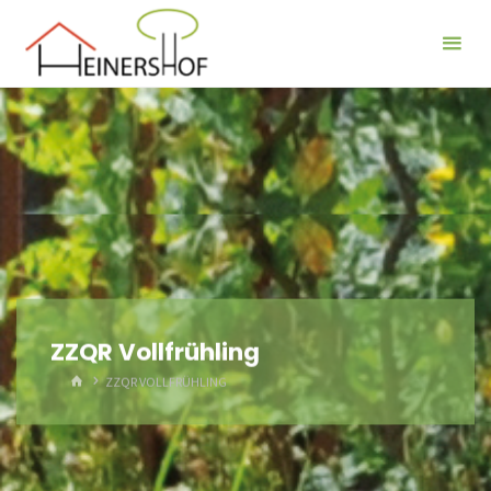
Der
Heinershof
ZZQR Vollfrühling
HOME
ZZQR VOLLFRÜHLING