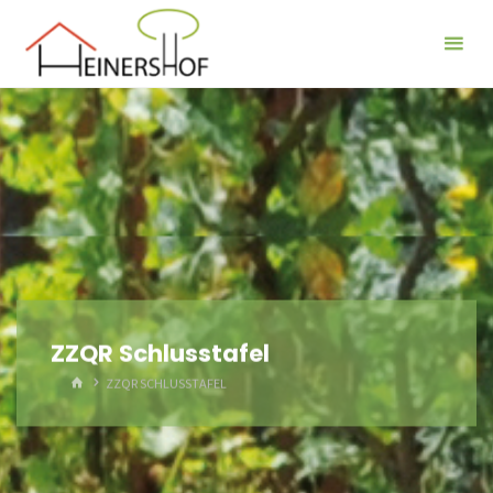
Der
Heinershof
ZZQR Schlusstafel
HOME
ZZQR SCHLUSSTAFEL