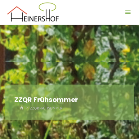
Der
Heinershof
ZZQR Frühsommer
HOME
ZZQR FRÜHSOMMER