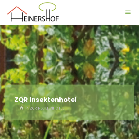
Der
Heinershof
ZQR Insektenhotel
HOME
ZQR INSEKTENHOTEL